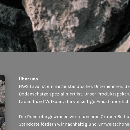
Über uns
HWS Lava ist ein mittelständisches Unternehmen, da
Bodenschätze spezialisiert ist. Unser Produktspekt
Labanit und Vulkanit, die vielseitige Einsatzmöglich
Die Rohstoffe gewinnen wir in unseren Gruben Bell 
Standorte fördern wir nachhaltig und umweltschone