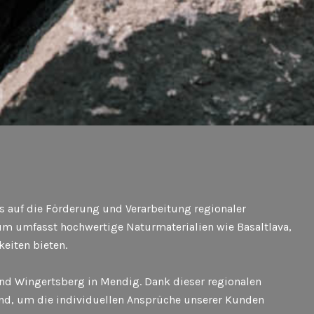
s auf die Förderung und Verarbeitung regionaler
rum umfasst hochwertige Naturmaterialien wie Basaltlava,
keiten bieten.
und Wingertsberg in Mendig. Dank dieser regionalen
nd, um die individuellen Ansprüche unserer Kunden